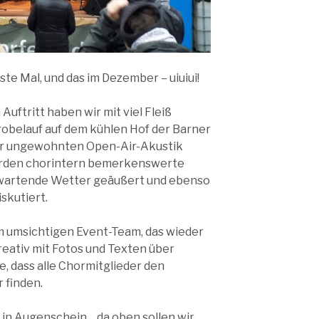
ste Mal, und das im Dezember – uiuiui!
Auftritt haben wir mit viel Fleiß
robelauf auf dem kühlen Hof der Barner
der ungewohnten Open-Air-Akustik
urden chorintern bemerkenswerte
rwartende Wetter geäußert und ebenso
skutiert.
m umsichtigen Event-Team, das wieder
eativ mit Fotos und Texten über
, dass alle Chormitglieder den
 finden.
 in Augenschein… da oben sollen wir