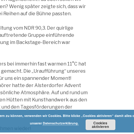
n? Wenig später zeigte sich, dass wir
ei Reihen auf die Bühne passten.
ltung vom NDR 90,3. Der quirlige
 auftretende Gruppe einführende
uung im Backstage-Bereich war
rs bei immerhin fast warmen 11°C hat
aß gemacht. Die „Uraufführung“ unseres
für uns ein spannender Moment!
hörer hatte der Alsterdorfer Advent
sönliche Atmosphäre. Auf und rund um
den Hütten mit Kunsthandwerk aus den
t und den Tagesförderungen der
n zu können, verwenden wir Cookies. Bitte klicke „Cookies aktivieren“ damit alles o
Cookies
unserer
Datenschutzerklärung.
aktivieren
ahmen wieder!