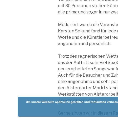
mit 30 Personen stehen könne
alle prima und sogar in nur zw
Moderiert wurde die Veransta
Karsten Sekund fand für jede
Worte und die Künstlerbetre
angenehm und persönlich.
Trotz des regnerischen Wette
uns der Auftritt sehr viel Sp
neu erarbeiteten Songs war 
Auch für die Besucher und Zu
eine angenehme und sehr per
den Alsterdorfer Markt stan
Werkstätten von Alsterarbei
Assistenzbereiche.
Um unsere Webseite optimal zu gestalten und fortlaufend verbesser
Gerne singen wir in diesem R