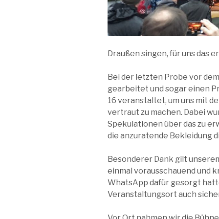
Draußen singen, für uns das er
Bei der letzten Probe vor dem 
gearbeitet und sogar einen P
16 veranstaltet, um uns mit 
vertraut zu machen. Dabei w
Spekulationen über das zu e
die anzuratende Bekleidung di
Besonderer Dank gilt unsere
einmal vorausschauend und kr
WhatsApp dafür gesorgt hatte
Veranstaltungsort auch sicher
Vor Ort nahmen wir die Bühne