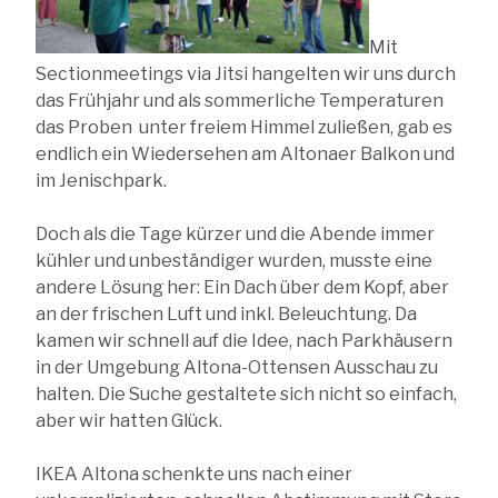
Mit
Sectionmeetings via Jitsi hangelten wir uns durch
das Frühjahr und als sommerliche Temperaturen
das Proben unter freiem Himmel zuließen, gab es
endlich ein Wiedersehen am Altonaer Balkon und
im Jenischpark.
Doch als die Tage kürzer und die Abende immer
kühler und unbeständiger wurden, musste eine
andere Lösung her: Ein Dach über dem Kopf, aber
an der frischen Luft und inkl. Beleuchtung. Da
kamen wir schnell auf die Idee, nach Parkhäusern
in der Umgebung Altona-Ottensen Ausschau zu
halten. Die Suche gestaltete sich nicht so einfach,
aber wir hatten Glück.
IKEA Altona schenkte uns nach einer