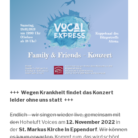
+++ Wegen Krankheit findet das Konzert
leider ohne uns statt +++
Endlich – wir singen wieder live, gemeinsam mit
den
Hoheluft Voices am
12. November 2022
in
der
St. Markus Kirche in Eppendorf
.
Wir können
es kaum erwarten.
Kommt rum, das wird schön!