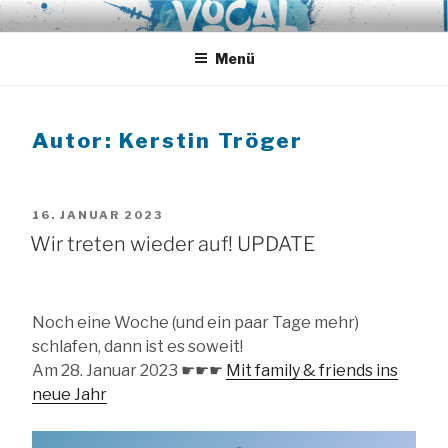
Zum
VOCAL EXPRESS
A-Cappella aus Hamburg
Inhalt
springen
Menü
Autor:
Kerstin Tröger
VERÖFFENTLICHT
16. JANUAR 2023
AM
Wir treten wieder auf! UPDATE
Noch eine Woche (und ein paar Tage mehr)
schlafen, dann ist es soweit!
Am 28. Januar 2023 ☛☛☛
Mit family & friends ins
neue Jahr