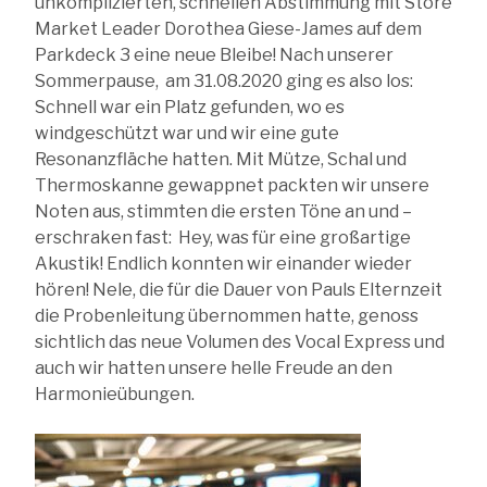
unkomplizierten, schnellen Abstimmung mit Store
Market Leader Dorothea Giese-James auf dem
Parkdeck 3 eine neue Bleibe! Nach unserer
Sommerpause, am 31.08.2020 ging es also los:
Schnell war ein Platz gefunden, wo es
windgeschützt war und wir eine gute
Resonanzfläche hatten. Mit Mütze, Schal und
Thermoskanne gewappnet packten wir unsere
Noten aus, stimmten die ersten Töne an und –
erschraken fast: Hey, was für eine großartige
Akustik! Endlich konnten wir einander wieder
hören! Nele, die für die Dauer von Pauls Elternzeit
die Probenleitung übernommen hatte, genoss
sichtlich das neue Volumen des Vocal Express und
auch wir hatten unsere helle Freude an den
Harmonieübungen.