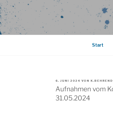
Start
VERÖFFENTLICHT
6. JUNI 2024
VON
K.BEHREN
AM
Aufnahmen vom Ko
31.05.2024