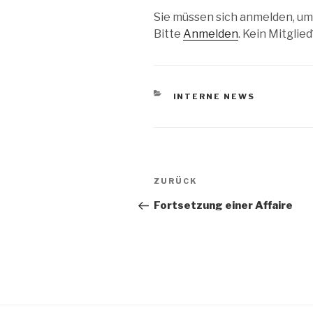
Sie müssen sich anmelden, um
Bitte
Anmelden
. Kein Mitglie
KATEGORIEN
INTERNE NEWS
Beitragsnavigation
Vorheriger
ZURÜCK
Beitrag
Fortsetzung einer Affaire