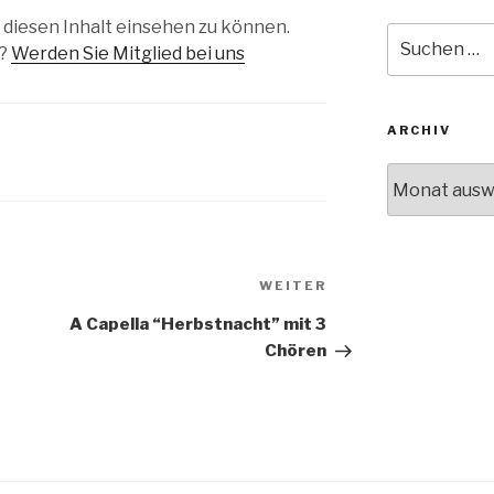
 diesen Inhalt einsehen zu können.
Suche
d?
Werden Sie Mitglied bei uns
nach:
ARCHIV
Archiv
Nächster
WEITER
Beitrag
A Capella “Herbstnacht” mit 3
Chören