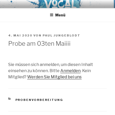
Zum
VOCAL EXPRESS
A-Cappella aus Hamburg
Inhalt
springen
Menü
VERÖFFENTLICHT
4. MAI 2020
VON
PAUL JUNGEBLODT
AM
Probe am 03ten Maiiii
Sie müssen sich anmelden, um diesen Inhalt
einsehen zu können. Bitte
Anmelden
. Kein
Mitglied?
Werden Sie Mitglied bei uns
KATEGORIEN
PROBENVORBEREITUNG