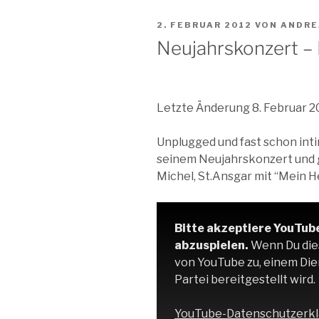
VERÖFFENTLICHT
2. FEBRUAR 2012
VON
ANDRE
AM
Neujahrskonzert –
Letzte Änderung 8. Februar 2
Unplugged und fast schon inti
seinem Neujahrskonzert und 
Michel, St.Ansgar mit “Mein H
Bitte akzeptiere YouTub
abzuspielen.
Wenn Du dies 
von YouTube zu, einem Dien
Partei bereitgestellt wird.
YouTube-Datenschutzerkl