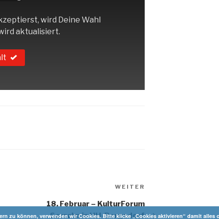
zeptierst, wird Deine Wahl
ird aktualisiert.
lt
Nächster
WEITER
Beitrag
18. Februar – KulturForum
Serrahn in HH-Bergedorf
n zu können, verwenden wir Cookies. Bitte klicke „Cookies aktivieren“ damit alles o