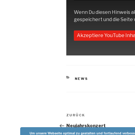
Wenn Du diesen Hinweis ak
gespeichert und die Seite w
Akzeptiere YouTube Inha
KATEGORIEN
NEWS
Beitragsnavigation
Vorheriger
ZURÜCK
Beitrag
Neujahrskonzert
Um unsere Webseite optimal zu gestalten und fortlaufend verbesser