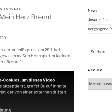
A SCHULZE
News
 Mein Herz Brennt
Unsere nächst
Vergangene E
020
Suche
m, der VocalExpress am 28.1. bei
nach:
gewissermaßen Heimspiel im kleinen
erz Brennt” :
ARCHIV
e-Cookies, um dieses Video
Archiv
akzeptierst, greifst Du auf Inhalte
st, der von einer externen dritten
ärung