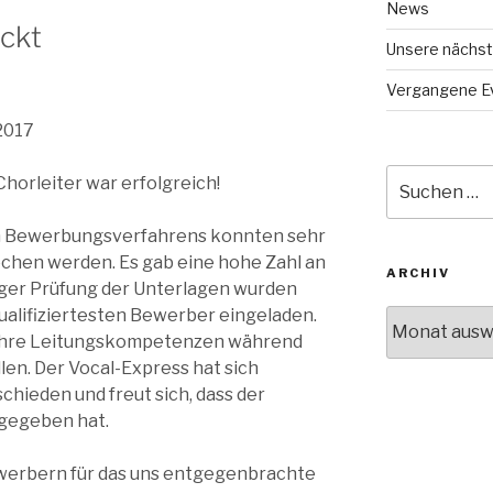
News
ückt
Unsere nächst
Vergangene E
2017
Suche
horleiter war erfolgreich!
nach:
en Bewerbungsverfahrens konnten sehr
chen werden. Es gab eine hohe Zahl an
ARCHIV
ger Prüfung der Unterlagen wurden
qualifiziertesten Bewerber eingeladen.
Archiv
 ihre Leitungskompetenzen während
len. Der Vocal-Express hat sich
chieden und freut sich, dass der
gegeben hat.
ewerbern für das uns entgegenbrachte