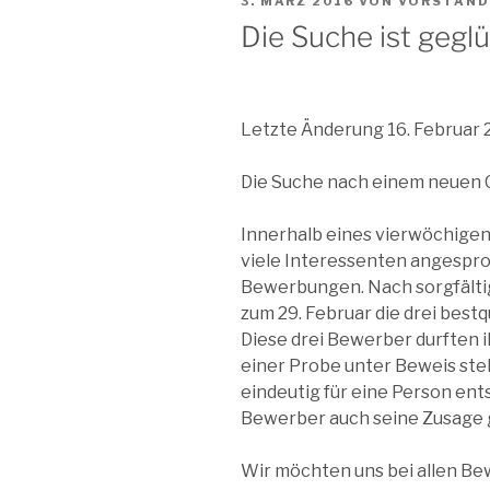
VERÖFFENTLICHT
3. MÄRZ 2016
VON
VORSTAND
AM
Die Suche ist gegl
Letzte Änderung 16. Februar 
Die Suche nach einem neuen C
Innerhalb eines vierwöchig
viele Interessenten angespro
Bewerbungen. Nach sorgfälti
zum 29. Februar die drei best
Diese drei Bewerber durften
einer Probe unter Beweis stel
eindeutig für eine Person ents
Bewerber auch seine Zusage 
Wir möchten uns bei allen B