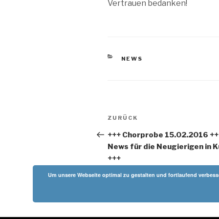
Vertrauen bedanken!
KATEGORIEN
NEWS
Beitragsnavigation
Vorheriger
ZURÜCK
Beitrag
+++ Chorprobe 15.02.2016 ++
News für die Neugierigen in 
+++
Um unsere Webseite optimal zu gestalten und fortlaufend verbesser