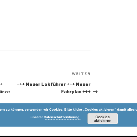
Nächster
WEITER
Beitrag
+
+++ Neuer Lokführer +++ Neuer
Kürze
Fahrplan +++
n zu können, verwenden wir Cookies. Bitte klicke „Cookies aktivieren“ damit alles o
Cookies
unserer
Datenschutzerklärung.
aktivieren