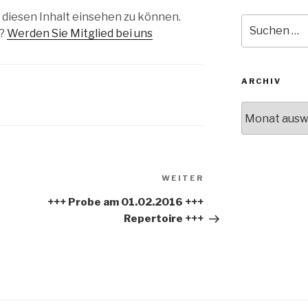
 diesen Inhalt einsehen zu können.
Suche
d?
Werden Sie Mitglied bei uns
nach:
ARCHIV
Archiv
Nächster
WEITER
Beitrag
+++ Probe am 01.02.2016 +++
Repertoire +++