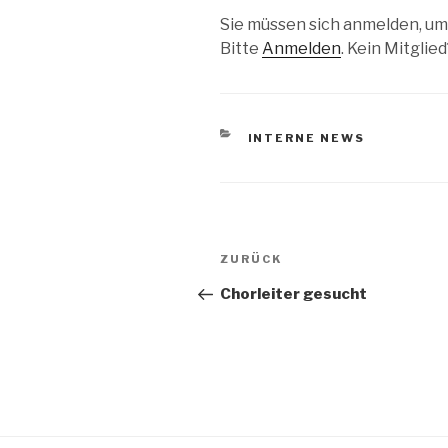
Sie müssen sich anmelden, um
Bitte
Anmelden
. Kein Mitglie
KATEGORIEN
INTERNE NEWS
Beitragsnavigation
Vorheriger
ZURÜCK
Beitrag
Chorleiter gesucht