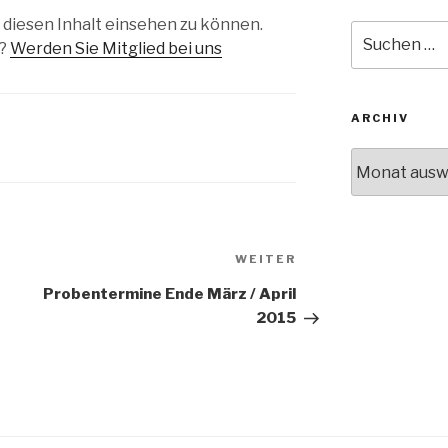
 diesen Inhalt einsehen zu können.
Suche
d?
Werden Sie Mitglied bei uns
nach:
ARCHIV
Archiv
Nächster
WEITER
Beitrag
Probentermine Ende März / April
2015