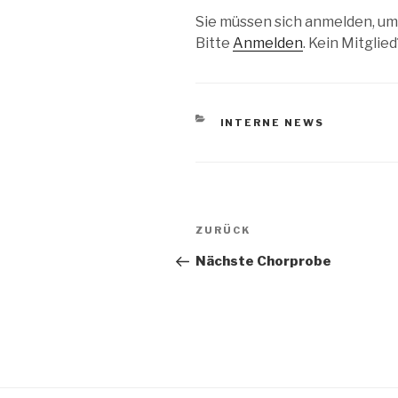
Sie müssen sich anmelden, um
Bitte
Anmelden
. Kein Mitglie
KATEGORIEN
INTERNE NEWS
Beitragsnavigation
Vorheriger
ZURÜCK
Beitrag
Nächste Chorprobe