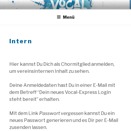
Zum
VOCAL EXPRESS
A-Cappella aus Hamburg
Inhalt
springen
Menü
Intern
Hier kannst Du Dich als Chormitglied anmelden,
um vereinsinternen Inhalt zu sehen.
Deine Anmeldedaten hast Du in einer E-Mail mit
dem Betreff “Dein neues Vocal-Express Login
steht bereit” erhalten.
Mit dem Link
Passwort vergessen
kannst Du ein
neues Passwort generieren und es Dir per E-Mail
zusenden lassen.