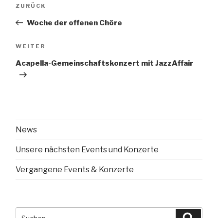
Vorheriger
ZURÜCK
Beitrag
Woche der offenen Chöre
Nächster
WEITER
Beitrag
Acapella-Gemeinschaftskonzert mit JazzAffair
News
Unsere nächsten Events und Konzerte
Vergangene Events & Konzerte
Suche
Suche