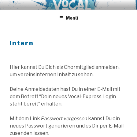
Zum
VOCAL EXPRESS
A-Cappella aus Hamburg
Inhalt
springen
Menü
Intern
Hier kannst Du Dich als Chormitglied anmelden,
um vereinsinternen Inhalt zu sehen.
Deine Anmeldedaten hast Du in einer E-Mail mit
dem Betreff “Dein neues Vocal-Express Login
steht bereit” erhalten.
Mit dem Link
Passwort vergessen
kannst Du ein
neues Passwort generieren und es Dir per E-Mail
zusenden lassen.