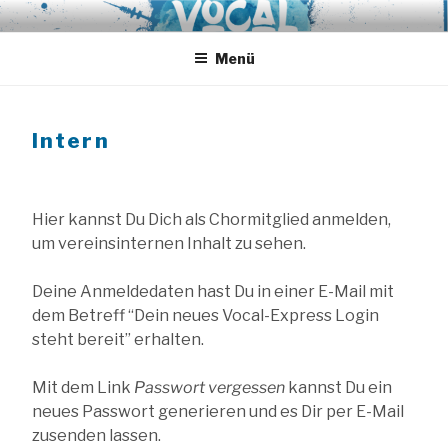
Zum
VOCAL EXPRESS
A-Cappella aus Hamburg
Inhalt
springen
Menü
Intern
Hier kannst Du Dich als Chormitglied anmelden,
um vereinsinternen Inhalt zu sehen.
Deine Anmeldedaten hast Du in einer E-Mail mit
dem Betreff “Dein neues Vocal-Express Login
steht bereit” erhalten.
Mit dem Link
Passwort vergessen
kannst Du ein
neues Passwort generieren und es Dir per E-Mail
zusenden lassen.