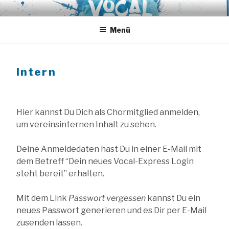
Zum
VOCAL EXPRESS
A-Cappella aus Hamburg
Inhalt
springen
Menü
Intern
Hier kannst Du Dich als Chormitglied anmelden,
um vereinsinternen Inhalt zu sehen.
Deine Anmeldedaten hast Du in einer E-Mail mit
dem Betreff “Dein neues Vocal-Express Login
steht bereit” erhalten.
Mit dem Link
Passwort vergessen
kannst Du ein
neues Passwort generieren und es Dir per E-Mail
zusenden lassen.